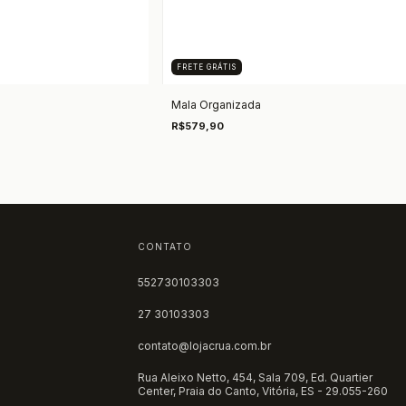
FRETE GRÁTIS
Mala Organizada
R$579,90
CONTATO
552730103303
27 30103303
contato@lojacrua.com.br
Rua Aleixo Netto, 454, Sala 709, Ed. Quartier
Center, Praia do Canto, Vitória, ES - 29.055-260