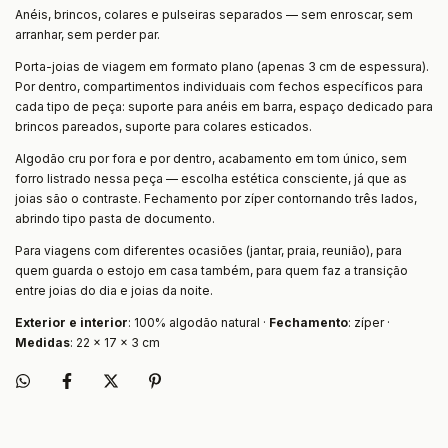
Anéis, brincos, colares e pulseiras separados — sem enroscar, sem
arranhar, sem perder par.
Porta-joias de viagem em formato plano (apenas 3 cm de espessura).
Por dentro, compartimentos individuais com fechos específicos para
cada tipo de peça: suporte para anéis em barra, espaço dedicado para
brincos pareados, suporte para colares esticados.
Algodão cru por fora e por dentro, acabamento em tom único, sem
forro listrado nessa peça — escolha estética consciente, já que as
joias são o contraste. Fechamento por zíper contornando três lados,
abrindo tipo pasta de documento.
Para viagens com diferentes ocasiões (jantar, praia, reunião), para
quem guarda o estojo em casa também, para quem faz a transição
entre joias do dia e joias da noite.
Exterior e interior
: 100% algodão natural ·
Fechamento
: zíper ·
Medidas
: 22 × 17 × 3 cm